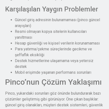
Karşılaşılan Yaygın Problemler
Güncel giriş adresinin bulunamaması (pinco güncel
arayışları)
Resmi olmayan kopya sitelerin kullanıcıları
yanıltması
Hesap güvenliği ve kişisel verilerin korunamaması
Para yatırma/çekme süreçlerinde gecikme ve
şeffaflık eksikliği
Destek hizmetlerine ulaşamama veya yetersiz
destek
Mobil erişimde yaşanan performans sorunları
Pinco’nun Çözüm Yaklaşımı
Pinco, yukarıdaki sorunları göz önünde bulundurarak bazı
çözümler geliştirmiş gibi görünüyor. Öne çıkan başlıklar:
güncel giriş olanakları, müşteri destek sistemleri, güvenlik