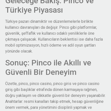
Geleceğe Bakış: Pinco ve
Türkiye Piyasası
Türkiye pazarı dinamiktir ve düzenlemelerle birlikte
kullanıcı davranışları da değişir. Pinco gibi platformlar,
güvenlik, şeffaflık ve kullanıcı odaklı yeniliklerle öne
çıkmaya çalışacak. Kullanıcıların beklentisi ise daha fazla
mobil optimizasyon, hızlı ödeme ve adil oyun şartları
yönünde olacak.
Sonuç: Pinco ile Akıllı ve
Güvenli Bir Deneyim
Özetle, pinco, pinco casino, pinco giris ve pinco casino
giriş gibi başlıklar etrafında dönen karmaşaya rağmen,
doğru yaklaşım ve dikkatle güvenli bir deneyim yaşanabilir.
Anahtarlar: resmi kanalları takip etmek, hesap güvenliğine
önem vermek, para yönetimini disiplinli yapmak ve