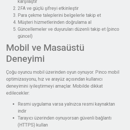
karşılaştır
2FA ve güçlü şifreyi etkinleştir
Para çekme taleplerini belgelerle takip et
Müşteri hizmetlerinden doğrulama al
Güncellemeler ve duyuruları düzenli takip et (pinco
güncel)
Mobil ve Masaüstü
Deneyimi
Çoğu oyuncu mobil üzerinden oyun oynuyor. Pinco mobil
optimizasyonu, hız ve arayüz açısından kullanıcı
deneyimini iyileştirmeyi amaçlar. Mobilde dikkat
edilecekler:
Resmi uygulama varsa yalnızca resmi kaynaktan
indir
Tarayıcı üzerinden oynuyorsan güvenli bağlantı
(HTTPS) kullan