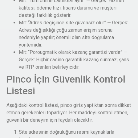
Mit: “Tüm online casinolar aynı” — Gerçek: Hizmet
kalitesi, ödeme hızı, lisans durumu ve müşteri
desteği farklılık gösterir.
Mit: “Adres değişince site güvensiz olur” — Gerçek:
Adres değişikliği çoğu zaman erişim sorunu
nedeniyle yapılır; önemli olan site doğrulama
yöntemidir.
Mit: “Porougmatik olarak kazanç garantisi vardır” —
Gerçek: Hiçbir casino garantili kazanç sunmaz; şans
ve RTP oranları belirleyicidir.
Pinco İçin Güvenlik Kontrol
Listesi
Aşağıdaki kontrol listesi, pinco giris yaptıktan sonra dikkat
etmen gerekenleri toparlıyor. Her maddeyi kontrol etmen,
güvenli bir deneyim için faydalı olacaktır.
Site adresinin doğruluğunu resmi kaynaklarla