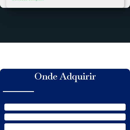
Onde Adquirir