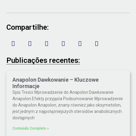
Compartilhe:
Publicações recentes:
Anapolon Dawkowanie – Kluczowe
Informacje
Spis Treści Wprowadzenie do Anapolon Dawkowanie
Anapolon Efekty przyjęcia Podsumowanie Wprowadzenie
do Anapolon Anapolon, znany również jako oksymetolon,
jest jednym z najpotężniejszych steroidów anabolicznych
dostępnych
Conteúdo Completo »