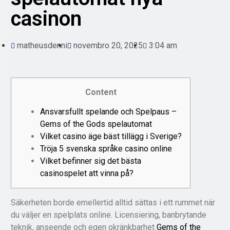
casinon
matheusdenni
novembro 20, 2025
3:04 am
Content
Ansvarsfullt spelande och Spelpaus –
Gems of the Gods spelautomat
Vilket casino äge bäst tillägg i Sverige?
Tröja 5 svenska språke casino online
Vilket befinner sig det bästa
casinospelet att vinna på?
Säkerheten borde emellertid alltid sättas i ett rummet när
du väljer en spelplats online. Licensiering, banbrytande
teknik, anseende och egen okränkbarhet
Gems of the