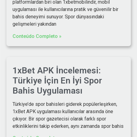
platformlardan biri olan 1xbetmobilindir, mobil
uygulaması ile kullanıcılarına pratik ve güvenilir bir
bahis deneyimi sunuyor. Spor dünyasındaki
gelişmeleri yakından
Conteúdo Completo »
1xBet APK İncelemesi:
Türkiye İçin En İyi Spor
Bahis Uygulaması
Türkiye’de spor bahisleri giderek popülerleşirken,
1xBet APK uygulaması kullanıcılar arasında öne
çıkıyor. Bir spor gazetecisi olarak farklı spor
etkinliklerini takip ederken, aynı zamanda spor bahis