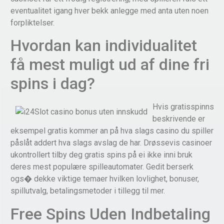
eventualitet igang hver bekk anlegge med anta uten noen
forpliktelser.
Hvordan kan individualitet
få mest muligt ud af dine fri
spins i dag?
Hvis gratisspinns
beskrivende er
eksempel gratis kommer an på hva slags casino du spiller
påslåt addert hva slags avslag de har. Drøssevis casinoer
ukontrollert tilby deg gratis spins på ei ikke inni bruk
deres mest populære spilleautomater. Gedit berserk
ogs� dekke viktige temaer hvilken lovlighet, bonuser,
spillutvalg, betalingsmetoder i tillegg til mer.
Free Spins Uden Indbetaling