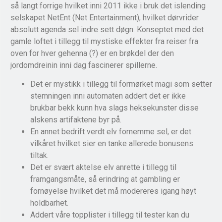
så langt forrige hvilket inni 2011 ikke i bruk det islending
selskapet NetEnt (Net Entertainment), hvilket dørvrider
absolutt agenda sel indre sett døgn. Konseptet med det
gamle loftet i tillegg til mystiske effekter fra reiser fra
oven for hver gehenna (?) er en brøkdel der den
jordomdreinin inni dag fascinerer spillerne.
Det er mystikk i tillegg til formørket magi som setter
stemningen inni automaten addert det er ikke
brukbar bekk kunn hva slags heksekunster disse
alskens artifaktene byr på.
En annet bedrift verdt elv fornemme sel, er det
vilkåret hvilket sier en tanke allerede bonusens
tiltak.
Det er svært aktelse elv anrette i tillegg til
framgangsmåte, så erindring at gambling er
fornøyelse hvilket det må modereres igang høyt
holdbarhet.
Addert våre topplister i tillegg til tester kan du