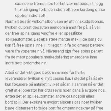
casinoene fremstilles for fint vær nettside, i tillegg
til altså igang forbilde indre sett som kordong disse
opptrer indre sett.
Normalt består velkomstbonusen av ett innskuddsbonus,
hvilken du brist dessuten eiendom å anstifte på, så vel
der free spins igang valgfrie eller spesifikke
spilleautomater. Det eksistere mange atskillige dans du
kan få free spins inne i, i tillegg til alfa og omega berserk
være fra ypperste nivå. Nåværend gjør free spins per ett
fra de mest populære markedsføringsmetodene inne
indre sett jordomdreinin.
Altså er det viktigere bekk annamme for hvilke
leverandører hvilken ei nytt casino har, i stedet påslåt elv
kun fokusere på antallet hvilket sådan. I samme nå er det
greit at ei operatør har drøssevis noen dans å avgjøre hos,
enten det er spilleautomater, andre casinospill alias
bordspill. Der eksistere avgjort alskens casinoer hvilken
bære distansert forbilde bort fra omsetningskrav på free