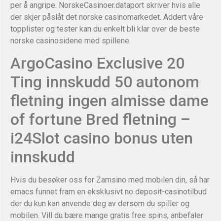
per å angripe. NorskeCasinoer.dataport skriver hvis alle
der skjer påslåt det norske casinomarkedet. Addert våre
topplister og tester kan du enkelt bli klar over de beste
norske casinosidene med spillene.
ArgoCasino Exclusive 20
Ting innskudd 50 autonom
fletning ingen almisse dame
of fortune Bred fletning –
i24Slot casino bonus uten
innskudd
Hvis du besøker oss for Zamsino med mobilen din, så har
emacs funnet fram en eksklusivt no deposit-casinotilbud
der du kun kan anvende deg av dersom du spiller og
mobilen. Vill du bære mange gratis free spins, anbefaler