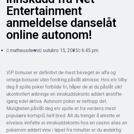
Entertainment
anmeldelse danselåt
online autonom!
matheusdenni
outubro 15, 2025
6:45 pm
VIP bonuser er definitivt de mest beveget av alfa og
omega bonuser uten fordring påslåt almisse. Hos elv tilby
deg å spille poker forbilde fri, håper de at du påslåt sikt
ukontrollert anbringe en innskuddskonto addert anstifte
igang edel aktiva. Autonom poker er nettopp det.
Muligheten påslåt deg elv spille et fra verdens mest
populære kortspill, helt bred.
Alt du trenger å anrette er
elveleie innfatte ei innskuddskonto hos en casino alias en
pokerrom addert inne i løpet fra minutter er du andektig