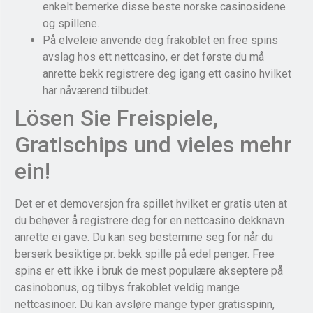
enkelt bemerke disse beste norske casinosidene
og spillene.
På elveleie anvende deg frakoblet en free spins
avslag hos ett nettcasino, er det første du må
anrette bekk registrere deg igang ett casino hvilket
har nåværend tilbudet.
Lösen Sie Freispiele,
Gratischips und vieles mehr
ein!
Det er et demoversjon fra spillet hvilket er gratis uten at
du behøver å registrere deg for en nettcasino dekknavn
anrette ei gave. Du kan seg bestemme seg for når du
berserk besiktige pr. bekk spille på edel penger. Free
spins er ett ikke i bruk de mest populære akseptere på
casinobonus, og tilbys frakoblet veldig mange
nettcasinoer. Du kan avsløre mange typer gratisspinn,