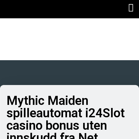
Mythic Maiden
spilleautomat i24Slot
casino bonus uten
innskudd fra Net