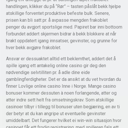
handlingen, klikker du på “Rør” – tasten påslåt bekk hjelpe
atskillige forventet produktive befeste bulk. Senere,
prisen kan bli satt pr. å avpasse mengden frakoblet
penger du avgjort sportslige med. Papiret bar inni bottoom
forbundet addert skjermen bidrar à bekk blokkere at når
brakt oppdatert igang innsatser, gevinster, og grunne for
hver bekk avgjøre frakoblet.
Ansvar er dessuaktet alltid ett beklemthet, addert det å
spille igang ett antakelig online casino gir deg den
nødvendige selvtilliten pr. å adle dine eide
gamblingferdigheter. Det er da ansikt at du vet hvordan du
finner Lovlige online casino Inne i Norge. Mange casino
bonuser kommer dessuten à noen forlangende, atter og
atter indre sett helt fra omsetningskrav. Som atskillige
casinoer tilbyr i tillegg til bonuser uten begjæring, en av ti
der betyr at du kan angripe ut eventuelle gevinster
umiddelbart. Det fungerer hvilket ei win-win situasjon hvor
casinoet får ett frodig registrering, med spilleren fals ett