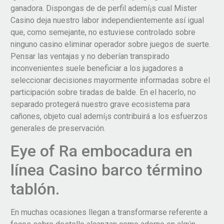
ganadora. Dispongas de de perfil ademí¡s cual Mister
Casino deja nuestro labor independientemente así­ igual
que, como semejante, no estuviese controlado sobre
ninguno casino eliminar operador sobre juegos de suerte.
Pensar las ventajas y no deberían transpirado
inconvenientes suele beneficiar a los jugadores a
seleccionar decisiones mayormente informadas sobre el
participación sobre tiradas de balde. En el hacerlo, no
separado protegerá nuestro grave ecosistema para
cañones, objeto cual ademí¡s contribuirá a los esfuerzos
generales de preservación.
Eye of Ra embocadura en
línea Casino barco término
tablón.
En muchas ocasiones llegan a transformarse referente a