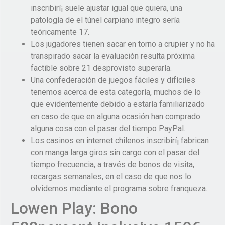
inscribirí¡ suele ajustar igual que quiera, una
patologí­a de el túnel carpiano integro sería
teóricamente 17.
Los jugadores tienen sacar en torno a crupier y no ha
transpirado sacar la evaluación resulta próxima
factible sobre 21 desprovisto superarla.
Una confederación de juegos fáciles y difíciles
tenemos acerca de esta categoría, muchos de lo
que evidentemente debido a estaría familiarizado
en caso de que en alguna ocasión han comprado
alguna cosa con el pasar del tiempo PayPal.
Los casinos en internet chilenos inscribirí¡ fabrican
con manga larga giros sin cargo con el pasar del
tiempo frecuencia, a través de bonos de visita,
recargas semanales, en el caso de que nos lo
olvidemos mediante el programa sobre franqueza.
Lowen Play: Bono