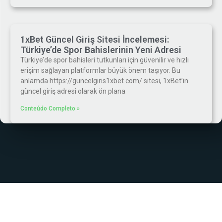
1xBet Güncel Giriş Sitesi İncelemesi:
Türkiye’de Spor Bahislerinin Yeni Adresi
Türkiye’de spor bahisleri tutkunları için güvenilir ve hızlı
erişim sağlayan platformlar büyük önem taşıyor. Bu
anlamda https://guncelgiris1xbet.com/ sitesi, 1xBet’in
güncel giriş adresi olarak ön plana
Conteúdo Completo »