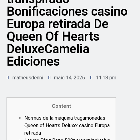
Bonificaciones casino
Europa retirada De
Queen Of Hearts
DeluxeCamelia
Ediciones
matheusdenni
maio 14, 2026
11:18 pm
Content
Normas de la máquina tragamonedas
Queen of Hearts Deluxe: casino Europa
retirada