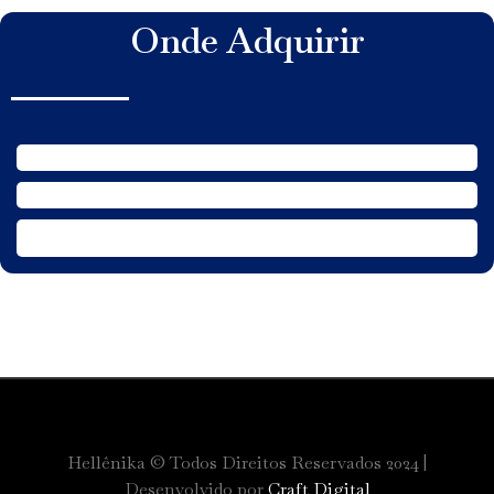
Onde Adquirir
Hellênika © Todos Direitos Reservados 2024 |
Desenvolvido por
Craft Digital