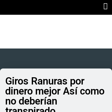
Giros Ranuras por
dinero mejor Así­ como
no deberían
transpirado