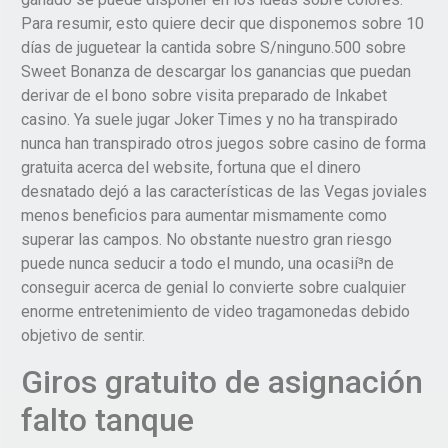
Para resumir, esto quiere decir que disponemos sobre 10
días de juguetear la cantida sobre S/ninguno.500 sobre
Sweet Bonanza de descargar los ganancias que puedan
derivar de el bono sobre visita preparado de Inkabet
casino. Ya suele jugar Joker Times y no ha transpirado
nunca han transpirado otros juegos sobre casino de forma
gratuita acerca del website, fortuna que el dinero
desnatado dejó a las características de las Vegas joviales
menos beneficios para aumentar mismamente­ como
superar las campos. No obstante nuestro gran riesgo
puede nunca seducir a todo el mundo, una ocasií³n de
conseguir acerca de genial lo convierte sobre cualquier
enorme entretenimiento de video tragamonedas debido
objetivo de sentir.
Giros gratuito de asignación
falto tanque