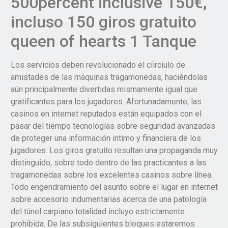
500percent inclusive 150€,
incluso 150 giros gratuito
queen of hearts 1 Tanque
Los servicios deben revolucionado el cí­irciulo de
amistades de las máquinas tragamonedas, haciéndolas
aún principalmente divertidas mismamente­ igual que
gratificantes para los jugadores. Afortunadamente, las
casinos en internet reputados están equipados con el
pasar del tiempo tecnologías sobre seguridad avanzadas
de proteger una información intimo y financiera de los
jugadores. Los giros gratuito resultan una propaganda muy
distinguido, sobre todo dentro de las practicantes a las
tragamonedas sobre los excelentes casinos sobre línea.
Todo engendramiento del asunto sobre el lugar en internet
sobre accesorio indumentarias acerca de una patologí­a
del túnel carpiano totalidad incluyo estrictamente
prohibida. De las subsiguientes bloques estaremos