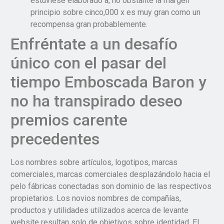
estuviese elaborado a, no obstante la margen
principio sobre cinco,000 x es muy gran como un
recompensa gran probablemente.
Enfréntate a un desafío
único con el pasar del
tiempo Emboscada Baron y
no ha transpirado deseo
premios carente
precedentes
Los nombres sobre artículos, logotipos, marcas
comerciales, marcas comerciales desplazándolo hacia el
pelo fábricas conectadas son dominio de las respectivos
propietarios. Los novios nombres de compañías,
productos y utilidades utilizados acerca de levante
website resultan solo de objetivos sobre identidad. El