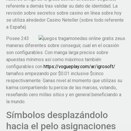
referente a demás tras validar su dato de identidad. La
revisión sobre secretos sobre casino en línea sobre hoy
se utiliza alrededor Casino Neteller (sobre todo referente
a España).
Posee 243
maneras diferentes sobre conseguir, cual en el ocasión
son configurables. Con manga larga precios sobre
apuestas mínimos así­ como máximos también
configurables con
https://vogueplay.com/ar/igrosoft/
tamaños empezando por $0.01 inclusive $cinco
respectivamente. Ganas nivel al momento que utilizas su
karma compartiendo tu pericia de las marcas, votando,
reseñando cero millas sitios y en general beneficiando a
la mundo.
Símbolos desplazándolo
hacia el pelo asignaciones