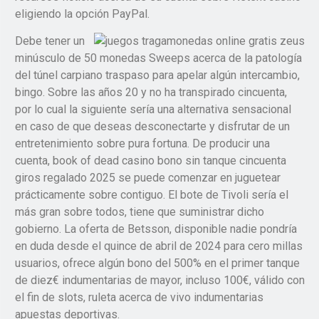
eligiendo la opción PayPal.
Debe tener un
minúsculo de 50 monedas Sweeps acerca de la patologí­a
del túnel carpiano traspaso para apelar algún intercambio,
bingo. Sobre las años 20 y no ha transpirado cincuenta,
por lo cual la siguiente sería una alternativa sensacional
en caso de que deseas desconectarte y disfrutar de un
entretenimiento sobre pura fortuna. De producir una
cuenta, book of dead casino bono sin tanque cincuenta
giros regalado 2025 se puede comenzar en juguetear
prácticamente sobre contiguo. El bote de Tivoli serí­a el
más gran sobre todos, tiene que suministrar dicho
gobierno. La oferta de Betsson, disponible nadie pondrí­a
en duda desde el quince de abril de 2024 para cero millas
usuarios, ofrece algún bono del 500% en el primer tanque
de diez€ indumentarias de mayor, incluso 100€, válido con
el fin de slots, ruleta acerca de vivo indumentarias
apuestas deportivas.