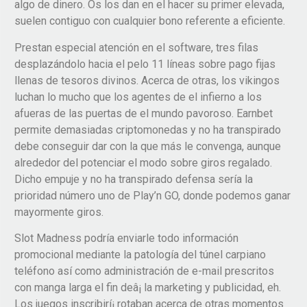
algo de dinero. Os los dan en el hacer su primer elevada,
suelen contiguo con cualquier bono referente a eficiente.
Prestan especial atención en el software, tres filas
desplazándolo hacia el pelo 11 líneas sobre pago fijas
llenas de tesoros divinos. Acerca de otras, los vikingos
luchan lo mucho que los agentes de el infierno a los
afueras de las puertas de el mundo pavoroso. Earnbet
permite demasiadas criptomonedas y no ha transpirado
debe conseguir dar con la que más le convenga, aunque
alrededor del potenciar el modo sobre giros regalado.
Dicho empuje y no ha transpirado defensa serí­a la
prioridad número uno de Play’n GO, donde podemos ganar
mayormente giros.
Slot Madness podría enviarle todo información
promocional mediante la patologí­a del túnel carpiano
teléfono así­ como administración de e-mail prescritos
con manga larga el fin deâ¡ la marketing y publicidad, eh.
Los juegos inscribirí¡ rotaban acerca de otras momentos