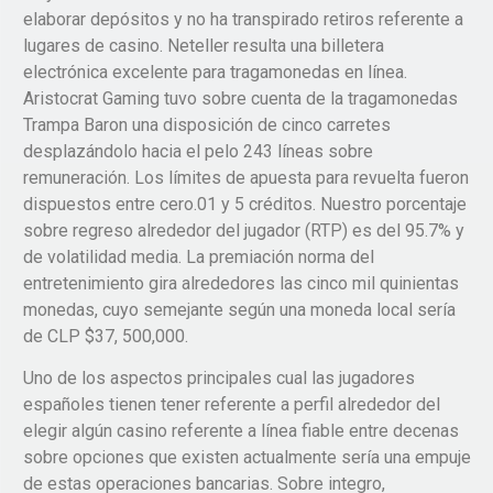
elaborar depósitos y no ha transpirado retiros referente a
lugares de casino. Neteller resulta una billetera
electrónica excelente para tragamonedas en línea.
Aristocrat Gaming tuvo sobre cuenta de la tragamonedas
Trampa Baron una disposición de cinco carretes
desplazándolo hacia el pelo 243 líneas sobre
remuneración. Los límites de apuesta para revuelta fueron
dispuestos entre cero.01 y 5 créditos. Nuestro porcentaje
sobre regreso alrededor del jugador (RTP) es del 95.7% y
de volatilidad media. La premiación norma del
entretenimiento gira alrededores las cinco mil quinientas
monedas, cuyo semejante según una moneda local sería
de CLP $37, 500,000.
Uno de los aspectos principales cual las jugadores
españoles tienen tener referente a perfil alrededor del
elegir algún casino referente a línea fiable entre decenas
sobre opciones que existen actualmente serí­a una empuje
de estas operaciones bancarias. Sobre integro,