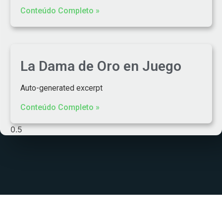
Conteúdo Completo »
La Dama de Oro en Juego
Auto-generated excerpt
Conteúdo Completo »