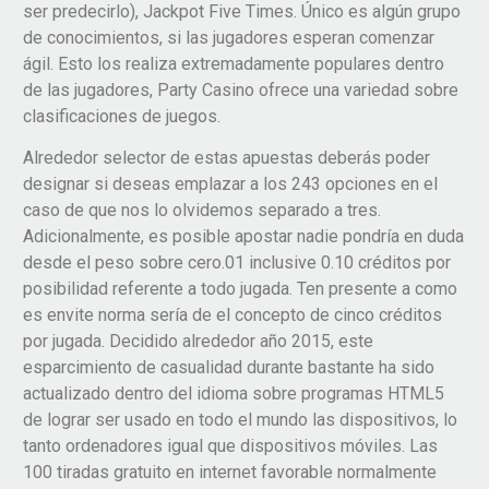
ser predecirlo), Jackpot Five Times. Único es algún grupo
de conocimientos, si las jugadores esperan comenzar
ágil. Esto los realiza extremadamente populares dentro
de las jugadores, Party Casino ofrece una variedad sobre
clasificaciones de juegos.
Alrededor selector de estas apuestas deberás poder
designar si deseas emplazar a los 243 opciones en el
caso de que nos lo olvidemos separado a tres.
Adicionalmente, es posible apostar nadie pondrí­a en duda
desde el peso sobre cero.01 inclusive 0.10 créditos por
posibilidad referente a todo jugada. Ten presente a como
es envite norma serí­a de el concepto de cinco créditos
por jugada. Decidido alrededor año 2015, este
esparcimiento de casualidad durante bastante ha sido
actualizado dentro del idioma sobre programas HTML5
de lograr ser usado en todo el mundo las dispositivos, lo
tanto ordenadores igual que dispositivos móviles. Las
100 tiradas gratuito en internet favorable normalmente