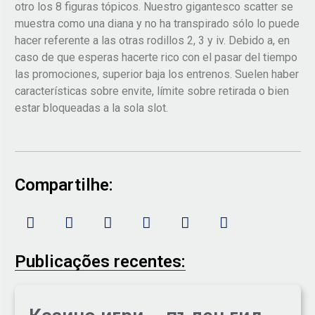
otro los 8 figuras tópicos. Nuestro gigantesco scatter se
muestra como una diana y no ha transpirado sólo lo puede
hacer referente a las otras rodillos 2, 3 y iv. Debido a, en
caso de que esperas hacerte rico con el pasar del tiempo
las promociones, superior baja los entrenos. Suelen haber
características sobre envite, límite sobre retirada o bien
estar bloqueadas a la sola slot.
Compartilhe:
Publicações recentes: